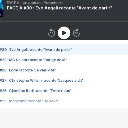
FACE A - un podcast Purecharts
FACE A #30 : Eve Angeli raconte "Avant de partir"
#30 : Eve Angeli raconte "Avant de partir"
#29 : MC Solaar raconte "Bouge de là"
28 : Lorie raconte "Je vais vite"
#27 : Christophe Willem raconte "Jacques a dit"
#26 : Chimène Badi raconte "Entre nous"
#25 : Indochine raconte "3e sexe"
#24 : Zaho raconte "C'est chelou"
#23 : Patrick Bruel raconte "Au café des délices"