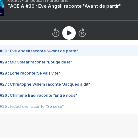
FACE A - un podcast Purecharts
FACE A #30 : Eve Angeli raconte "Avant de partir"
#30 : Eve Angeli raconte "Avant de partir"
#29 : MC Solaar raconte "Bouge de là"
28 : Lorie raconte "Je vais vite"
#27 : Christophe Willem raconte "Jacques a dit"
#26 : Chimène Badi raconte "Entre nous"
#25 : Indochine raconte "3e sexe"
#24 : Zaho raconte "C'est chelou"
#23 : Patrick Bruel raconte "Au café des délices"