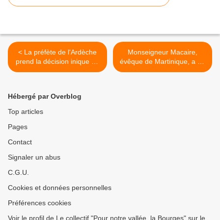
< La préfète de l'Ardèche
Monseigneur Macaire,
prend la décision inique de
évêque de Martinique, a un
suspendre à nouveau les
message pour la FMND et
travaux
son projet >
Hébergé par Overblog
Top articles
Pages
Contact
Signaler un abus
C.G.U.
Cookies et données personnelles
Préférences cookies
Voir le profil de Le collectif "Pour notre vallée, la Bourges" sur le