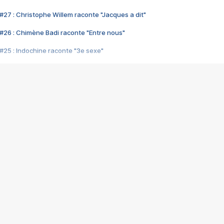
#27 : Christophe Willem raconte "Jacques a dit"
#26 : Chimène Badi raconte "Entre nous"
#25 : Indochine raconte "3e sexe"
#24 : Zaho raconte "C'est chelou"
#23 : Patrick Bruel raconte "Au café des délices"
#22 : Kyo raconte "Le chemin"
#21 : Nolwenn Leroy raconte "Cassé"
#20 : Patrick Hernandez raconte "Born to be alive"
#19 : Lorie raconte "Près de moi"
#18 : Michael Jones raconte "A nos actes manqués" (avec Jean-Jacque
#17 : Khaled raconte "Aïcha"
#16 : Corneille raconte "Parce qu'on vient de loin"